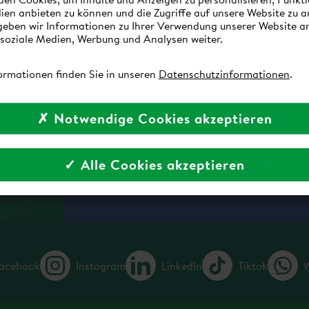
ien anbieten zu können und die Zugriffe auf unsere Website zu a
eben wir Informationen zu Ihrer Verwendung unserer Website a
SCHNELLE UND ZUV
 soziale Medien, Werbung und Analysen weiter.
Lieferung nur innerhalb Österreichs.
ormationen finden Sie in unseren
Datenschutzinformationen
.
Bestellungen werden in der Regel
✗ Notwendige Cookies akzeptieren
VERSANDINFORMATIONEN
✓ Alle Cookies akzeptieren
acebook
Instagram
LinkedIn
Tiktok