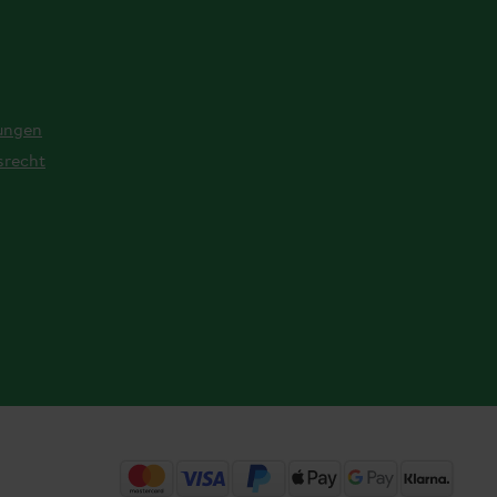
ungen
srecht